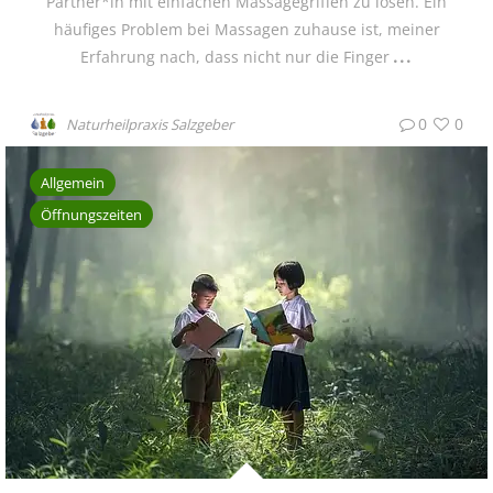
Partner*in mit einfachen Massagegriffen zu lösen. Ein
häufiges Problem bei Massagen zuhause ist, meiner
Erfahrung nach, dass nicht nur die Finger
0
0
Naturheilpraxis Salzgeber
Allgemein
Öffnungszeiten