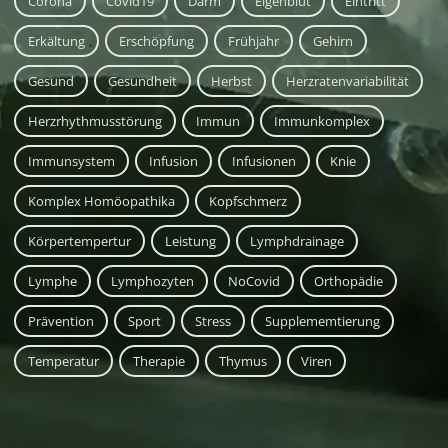
Corona
Covid19
Darm
Eigenblut
Eintritt
Erkältung
Erschöpfung
Frühjahr
Gehirn
Gesund
Gesundheit
Herbst
Herzratenvariabilität
Herzrhythmusstörung
Immun
Immunkomplex
Immunsystem
Infusion
Infusionen
Knie
Komplex Homöopathika
Kopfschmerz
Körpertempertur
Leistung
Lymphdrainage
Lymphe
Lymphozyten
NoCovid
Orthopädie
Prävention
Sport
Stress
Supplememtierung
Temperatur
Therapie
Thymus
Viren