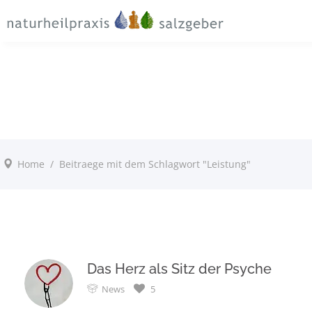
Damit Sie sich so schnell wie möglich orientieren können,
möchten wir Ihnen an dieser Stelle einen kurzen Einblick über
Diagnose- und Therapie- möglichkeiten geben.
Transparente Kosten
Home
/
Beitraege mit dem Schlagwort "Leistung"
Das Herz als Sitz der Psyche
News
5