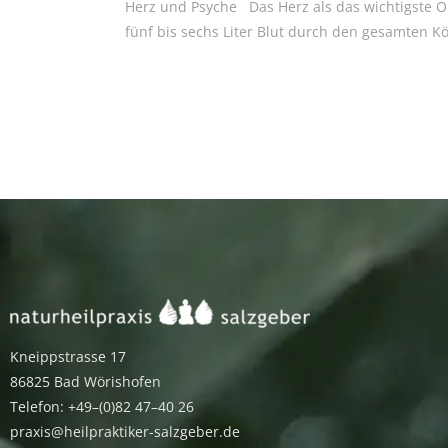
Herz und Psyche Das Herz als das wichtigste Or
fünf bis sechs Liter Blut durch den gesamten K
Kneippstrasse 17
86825 Bad Wörishofen
Telefon: +49–(0)82 47–40 26
praxis@heilpraktiker-salzgeber.de