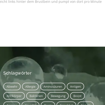
leicht links hinter dem Brustbein und pumpt von dort pro Minute
Stoßwellentherapie
Neueste Beiträge
Sauerstoff Ozon Therapie
Immunboost für die kalte Jahreszeit
Workshop: Nackenmassage zuhause
Phytotherapie
Fortbildung 10.-12.11.2022
Homoöpathie
Allergien
Biochemie
Das Herz als Sitz der Psyche
PhysioAgil
Kneipp
Schlagwörter
Abwehr
Allergie
Aminosäuren
Antigen
Antikörper
Bakterien
Bewegung
Boost