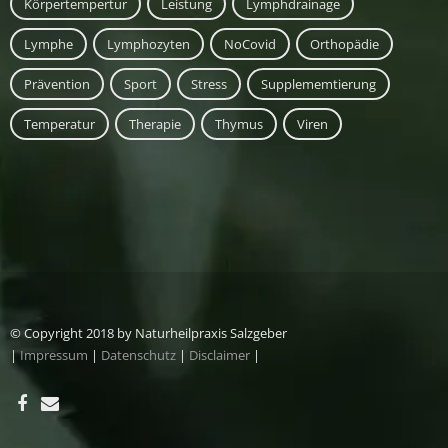
Körpertempertur
Leistung
Lymphdrainage
Lymphe
Lymphozyten
NoCovid
Orthopädie
Prävention
Sport
Stress
Supplememtierung
Temperatur
Therapie
Thymus
Viren
© Copyright 2018 by Naturheilpraxis Salzgeber
|
Impressum
|
Datenschutz
|
Disclaimer
|