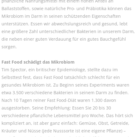
pflanzliche Nahrungsmittel mit einem hohen Anteil an
Ballaststoffen, sowie natürliche Pro- und Präbiotika können das
Mikrobiom im Darm in seinen schützenden Eigenschaften
unterstützen. Essen wir abwechslungsreich und gesund, lebt
eine größere Zahl unterschiedlicher Bakterien in unserem Darm,
die neben einer guten Verdauung für ein gutes Bauchgefühl
sorgen.
Fast Food schädigt das Mikrobiom
Tim Spector, ein britischer Epidemiologe, stellte dazu im
Selbsttest fest, dass Fast Food tatsächlich schlecht für ein
gesundes Mikrobiom ist. Zu Beginn seines Experiments waren
etwa 3.500 verschiedene Bakterien in seinem Darm zu finden.
Nach 10 Tagen reiner Fast Food-Diät waren 1.300 davon
ausgestorben. Seine Empfehlung: Essen Sie 20 bis 30
verschiedene pflanzliche Lebensmittel pro Woche. Das hört sich
kompliziert an, ist aber ganz einfach: Gemüse, Obst, Getreide,
Kräuter und Nüsse (jede Nusssorte ist eine eigene Pflanze) –