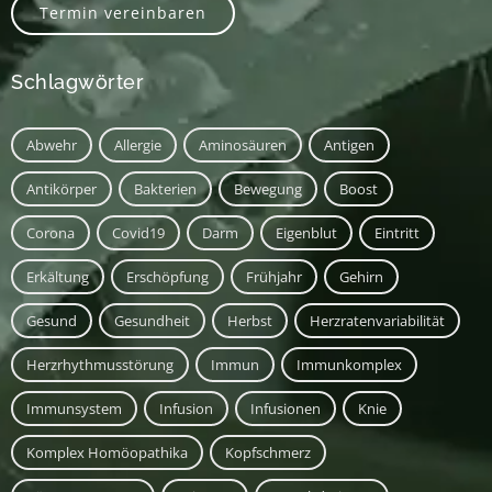
Termin vereinbaren
Schlagwörter
Abwehr
Allergie
Aminosäuren
Antigen
Antikörper
Bakterien
Bewegung
Boost
Corona
Covid19
Darm
Eigenblut
Eintritt
Erkältung
Erschöpfung
Frühjahr
Gehirn
Gesund
Gesundheit
Herbst
Herzratenvariabilität
Herzrhythmusstörung
Immun
Immunkomplex
Immunsystem
Infusion
Infusionen
Knie
Komplex Homöopathika
Kopfschmerz