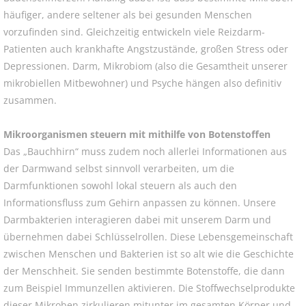
häufiger, andere seltener als bei gesunden Menschen
vorzufinden sind. Gleichzeitig entwickeln viele Reizdarm-
Patienten auch krankhafte Angstzustände, großen Stress oder
Depressionen. Darm, Mikrobiom (also die Gesamtheit unserer
mikrobiellen Mitbewohner) und Psyche hängen also definitiv
zusammen.
Mikroorganismen steuern mit mithilfe von Botenstoffen
Das „Bauchhirn“ muss zudem noch allerlei Informationen aus
der Darmwand selbst sinnvoll verarbeiten, um die
Darmfunktionen sowohl lokal steuern als auch den
Informationsfluss zum Gehirn anpassen zu können. Unsere
Darmbakterien interagieren dabei mit unserem Darm und
übernehmen dabei Schlüsselrollen. Diese Lebensgemeinschaft
zwischen Menschen und Bakterien ist so alt wie die Geschichte
der Menschheit. Sie senden bestimmte Botenstoffe, die dann
zum Beispiel Immunzellen aktivieren. Die Stoffwechselprodukte
dieser Mikroben zirkulieren mitunter im gesamten Körper und