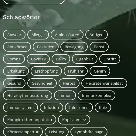
Schlagwörter
Abwehr
Allergie
Aminosäuren
Antigen
Antikörper
Bakterien
Bewegung
Boost
Corona
Covid19
Darm
Eigenblut
Eintritt
Erkältung
Erschöpfung
Frühjahr
Gehirn
Gesund
Gesundheit
Herbst
Herzratenvariabilität
Herzrhythmusstörung
Immun
Immunkomplex
Immunsystem
Infusion
Infusionen
Knie
Komplex Homöopathika
Kopfschmerz
Körpertempertur
Leistung
Lymphdrainage