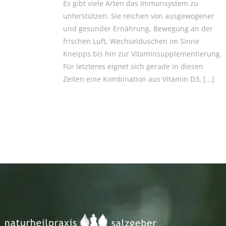
Es gibt viele Arten das Immunsystem zu
unterstützen. Sie reichen von ausgewogener
und gesunder Ernährung, Bewegung an der
frischen Luft, Wechselduschen im Sinne
Kneipps bis hin zur Vitaminsupplementierung.
Für letzteres eignet sich gerade in diesen
Zeiten eine Kombination aus Vitamin D3,
[...]