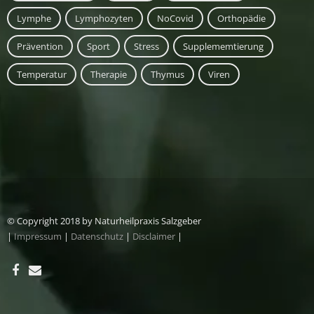
Lymphe
Lymphozyten
NoCovid
Orthopädie
Prävention
Sport
Stress
Supplememtierung
Temperatur
Therapie
Thymus
Viren
© Copyright 2018 by Naturheilpraxis Salzgeber
|
Impressum
|
Datenschutz
|
Disclaimer
|