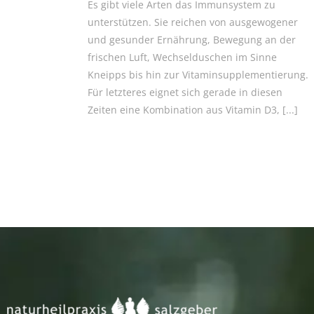
Es gibt viele Arten das Immunsystem zu
unterstützen. Sie reichen von ausgewogener
und gesunder Ernährung, Bewegung an der
frischen Luft, Wechselduschen im Sinne
Kneipps bis hin zur Vitaminsupplementierung.
Für letzteres eignet sich gerade in diesen
Zeiten eine Kombination aus Vitamin D3,
[...]