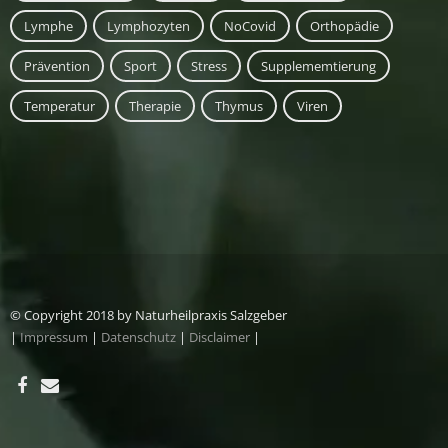
Lymphe
Lymphozyten
NoCovid
Orthopädie
Prävention
Sport
Stress
Supplememtierung
Temperatur
Therapie
Thymus
Viren
© Copyright 2018 by Naturheilpraxis Salzgeber
|
Impressum
|
Datenschutz
|
Disclaimer
|