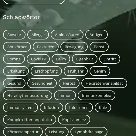
Schlagwörter
Abwehr
Allergie
Aminosäuren
Antigen
Antikörper
Bakterien
Bewegung
Boost
Corona
Covid19
Darm
Eigenblut
Eintritt
Erkältung
Erschöpfung
Frühjahr
Gehirn
Gesund
Gesundheit
Herbst
Herzratenvariabilität
Herzrhythmusstörung
Immun
Immunkomplex
Immunsystem
Infusion
Infusionen
Knie
Komplex Homöopathika
Kopfschmerz
Körpertempertur
Leistung
Lymphdrainage