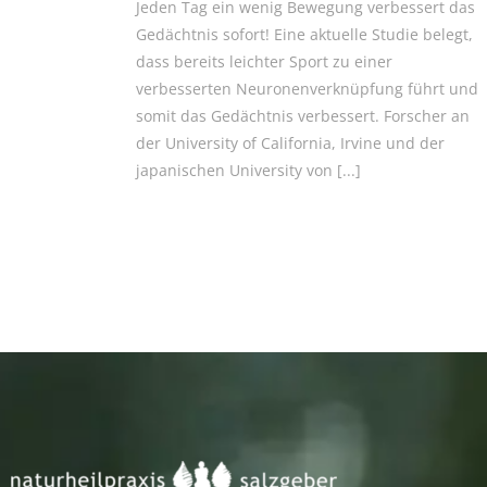
Jeden Tag ein wenig Bewegung verbessert das
Gedächtnis sofort! Eine aktuelle Studie belegt,
dass bereits leichter Sport zu einer
verbesserten Neuronenverknüpfung führt und
somit das Gedächtnis verbessert. Forscher an
der University of California, Irvine und der
japanischen University von
[...]