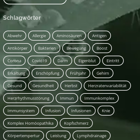
Schlagwörter
Abwehr
Allergie
Aminosäuren
Antigen
Antikörper
Bakterien
Bewegung
Boost
Corona
Covid19
Darm
Eigenblut
Eintritt
Erkältung
Erschöpfung
Frühjahr
Gehirn
Gesund
Gesundheit
Herbst
Herzratenvariabilität
Herzrhythmusstörung
Immun
Immunkomplex
Immunsystem
Infusion
Infusionen
Knie
Komplex Homöopathika
Kopfschmerz
Körpertempertur
Leistung
Lymphdrainage