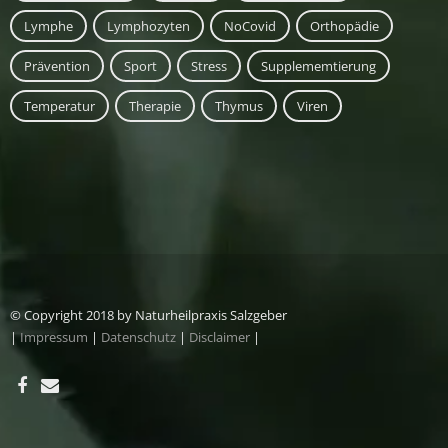
Lymphe
Lymphozyten
NoCovid
Orthopädie
Prävention
Sport
Stress
Supplememtierung
Temperatur
Therapie
Thymus
Viren
© Copyright 2018 by Naturheilpraxis Salzgeber
|
Impressum
|
Datenschutz
|
Disclaimer
|