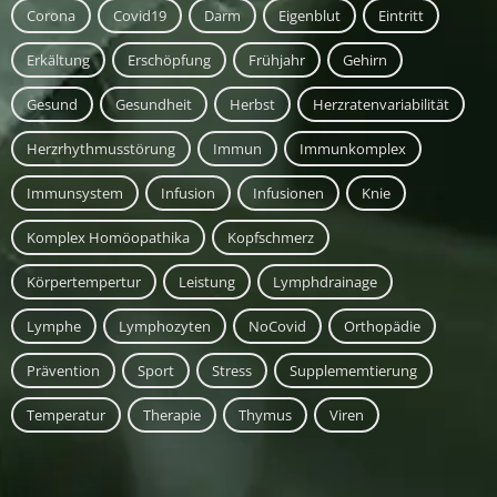
Corona
Covid19
Darm
Eigenblut
Eintritt
Erkältung
Erschöpfung
Frühjahr
Gehirn
Gesund
Gesundheit
Herbst
Herzratenvariabilität
Herzrhythmusstörung
Immun
Immunkomplex
Immunsystem
Infusion
Infusionen
Knie
Komplex Homöopathika
Kopfschmerz
Körpertempertur
Leistung
Lymphdrainage
Lymphe
Lymphozyten
NoCovid
Orthopädie
Prävention
Sport
Stress
Supplememtierung
Temperatur
Therapie
Thymus
Viren