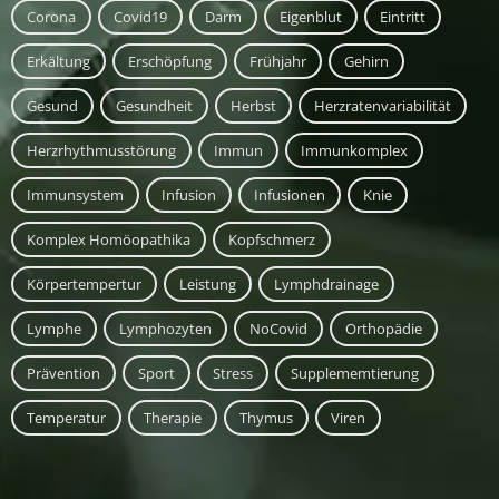
Corona
Covid19
Darm
Eigenblut
Eintritt
Erkältung
Erschöpfung
Frühjahr
Gehirn
Gesund
Gesundheit
Herbst
Herzratenvariabilität
Herzrhythmusstörung
Immun
Immunkomplex
Immunsystem
Infusion
Infusionen
Knie
Komplex Homöopathika
Kopfschmerz
Körpertempertur
Leistung
Lymphdrainage
Lymphe
Lymphozyten
NoCovid
Orthopädie
Prävention
Sport
Stress
Supplememtierung
Temperatur
Therapie
Thymus
Viren