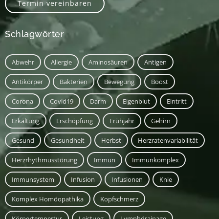
Termin vereinbaren
Schlagwörter
Abwehr
Allergie
Aminosäuren
Antigen
Antikörper
Bakterien
Bewegung
Boost
Corona
Covid19
Darm
Eigenblut
Eintritt
Erkältung
Erschöpfung
Frühjahr
Gehirn
Gesund
Gesundheit
Herbst
Herzratenvariabilität
Herzrhythmusstörung
Immun
Immunkomplex
Immunsystem
Infusion
Infusionen
Knie
Komplex Homöopathika
Kopfschmerz
Körpertempertur
Leistung
Lymphdrainage