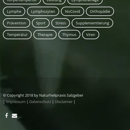
Lymphe
Lymphozyten
NoCovid
Orthopädie
Prävention
Sport
Stress
Supplememtierung
Temperatur
Therapie
Thymus
Viren
© Copyright 2018 by Naturheilpraxis Salzgeber
|
Impressum
|
Datenschutz
|
Disclaimer
|