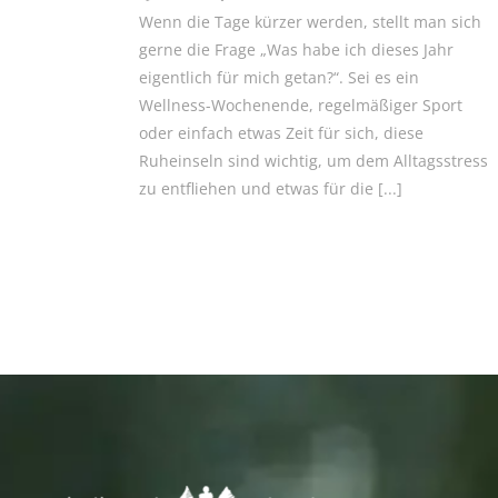
Wenn die Tage kürzer werden, stellt man sich
gerne die Frage „Was habe ich dieses Jahr
eigentlich für mich getan?“. Sei es ein
Wellness-Wochenende, regelmäßiger Sport
oder einfach etwas Zeit für sich, diese
Ruheinseln sind wichtig, um dem Alltagsstress
zu entfliehen und etwas für die
[...]