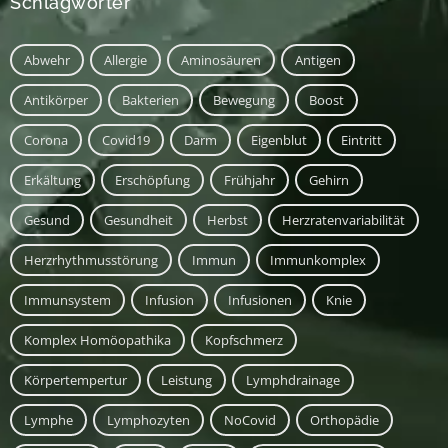
Schlagwörter
Abwehr
Allergie
Aminosäuren
Antigen
Antikörper
Bakterien
Bewegung
Boost
Corona
Covid19
Darm
Eigenblut
Eintritt
Erkältung
Erschöpfung
Frühjahr
Gehirn
Gesund
Gesundheit
Herbst
Herzratenvariabilität
Herzrhythmusstörung
Immun
Immunkomplex
Immunsystem
Infusion
Infusionen
Knie
Komplex Homöopathika
Kopfschmerz
Körpertempertur
Leistung
Lymphdrainage
Lymphe
Lymphozyten
NoCovid
Orthopädie