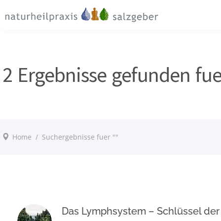
Damit Sie sich so schnell wie möglich orientieren können,
möchten wir Ihnen an dieser Stelle einen kurzen Einblick über
Diagnose- und Therapie- möglichkeiten geben.
Transparente Kosten
2 Ergebnisse gefunden fue
Home
/
Suchergebnisse fuer ""
Das Lymphsystem – Schlüssel der