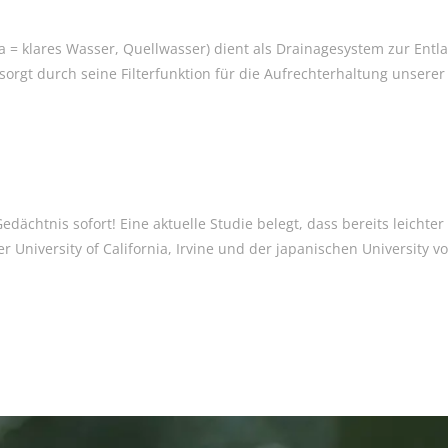
 klares Wasser, Quellwasser) dient als Drainagesystem zur Entlast
orgt durch seine Filterfunktion für die Aufrechterhaltung unserer
dächtnis sofort! Eine aktuelle Studie belegt, dass bereits leicht
 University of California, Irvine und der japanischen University v