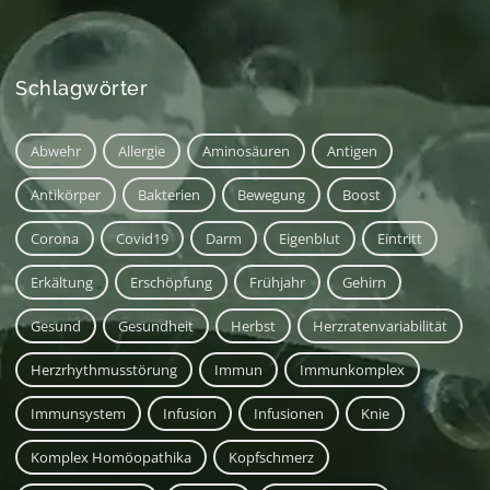
Schlagwörter
Abwehr
Allergie
Aminosäuren
Antigen
Antikörper
Bakterien
Bewegung
Boost
Corona
Covid19
Darm
Eigenblut
Eintritt
Erkältung
Erschöpfung
Frühjahr
Gehirn
Gesund
Gesundheit
Herbst
Herzratenvariabilität
Herzrhythmusstörung
Immun
Immunkomplex
Immunsystem
Infusion
Infusionen
Knie
Komplex Homöopathika
Kopfschmerz