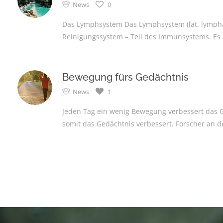
News
0
Das Lymphsystem Das Lymphsystem (lat. lympha =
Reinigungssystem – Teil des Immunsystems. Es s
Bewegung fürs Gedächtnis
News
1
Jeden Tag ein wenig Bewegung verbessert das Ge
somit das Gedächtnis verbessert. Forscher an der