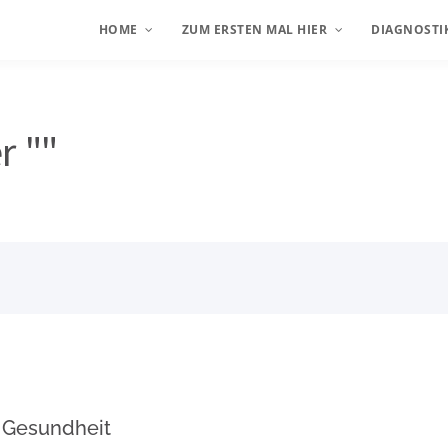
HOME
ZUM ERSTEN MAL HIER
DIAGNOSTI
Schmerzen
Herz-/Kreislauferkrankungen
Krankheiten des rheumatischen Formenkreises
Überblick
Anamnese
r ""
Allergische Erkrankungen
Latest News
Irisdiagnose
Hautkrankheiten
Vegetative Dysfunktion
Funktionsu
Funktionsstörungen Darm
Klinische U
50 PLUS
Reflexzonen
Ernährung
Labordiagn
Dunkelfeld 
Externe Unt
 Gesundheit