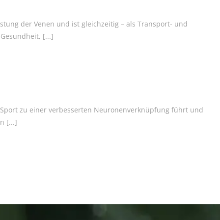
Stoßwellentherapie
Neueste Beiträge
ung der Venen und ist gleichzeitig – als Transport- und
 Gesundheit,
[...]
Sauerstoff Ozon Therapie
Immunboost für die kalte Jahreszeit
Workshop: Nackenmassage zuhause
Phytotherapie
Fortbildung 10.-12.11.2022
Homoöpathie
Allergien
Biochemie
Das Herz als Sitz der Psyche
er Sport zu einer verbesserten Neuronenverknüpfung führt und
PhysioAgil
on
[...]
Kneipp